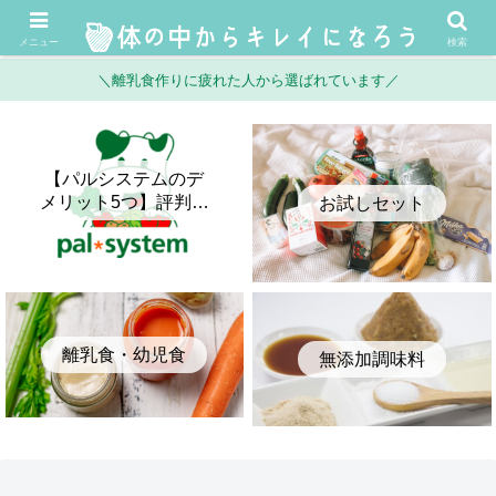
メニュー
検索
＼離乳食作りに疲れた人から選ばれています／
【パルシステムのデ
メリット5つ】評判・
お試しセット
口コミとメリットを
正直に比較してみた
離乳食・幼児食
無添加調味料