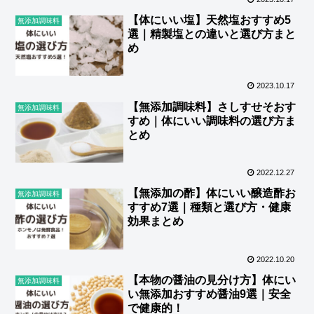
【体にいい塩】天然塩おすすめ5
無添加調味料
選｜精製塩との違いと選び方まと
め
2023.10.17
【無添加調味料】さしすせそおす
無添加調味料
すめ｜体にいい調味料の選び方ま
とめ
2022.12.27
【無添加の酢】体にいい醸造酢お
無添加調味料
すすめ7選｜種類と選び方・健康
効果まとめ
2022.10.20
【本物の醤油の見分け方】体にい
無添加調味料
い無添加おすすめ醤油9選｜安全
で健康的！