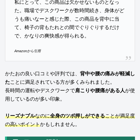
私にとって、この商品は欠かせないものとなっ
た。職場でデスクワークが数時間続き、身体がど
うも痛いなーと感じた際、この商品を背中に当
て、椅子の背もたれとの間でぐりぐりするだけ
で、かなりの爽快感が得られる。
Amazonから引用
かたおの良い口コミや評判では、
背中や腰の痛みが軽減し
た
ことに満足されている方が多くみられました。
長時間の運転やデスクワークで
肩こりや腰痛がある人
が使
用しているのが多い印象。
リーズナブル
なのに
全身のツボ押しができる
ことが満足度
の高いポイント
かもしれません。