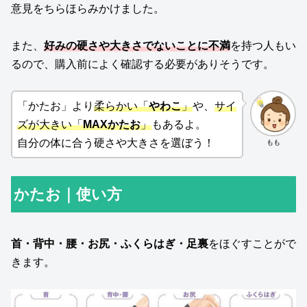
意見をちらほらみかけました。
また、
好みの硬さや大きさでないことに不満
を持つ人もい
るので、購入前によく確認する必要がありそうです。
「かたお」より
柔らかい「
やわこ
」
や、
サイ
ズが大きい「
MAXかたお
」
もあるよ。
自分の体に合う硬さや大きさを選ぼう！
もも
かたお｜使い方
首・背中・腰・お尻・ふくらはぎ・足裏
をほぐすことがで
きます。