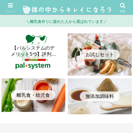
メニュー
検索
＼離乳食作りに疲れた人から選ばれています／
【パルシステムのデ
メリット5つ】評判・
お試しセット
口コミとメリットを
正直に比較してみた
離乳食・幼児食
無添加調味料