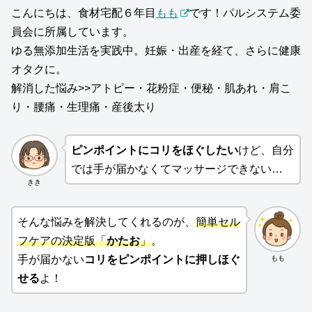
こんにちは、食材宅配６年目
もも
です！パルシステム委
員会に所属しています。
ゆる無添加生活を実践中。妊娠・出産を経て、さらに健康
オタクに。
解消した悩み>>アトピー・花粉症・便秘・肌あれ・肩こ
り・腰痛・生理痛・産後太り
ピンポイントにコリをほぐしたい
けど、自分
では手が届かなくてマッサージできない…
きき
そんな悩みを解決してくれるのが、
簡単セル
フケアの決定版「
かたお
」
。
手が届かない
コリをピンポイントに押しほぐ
もも
せる
よ！