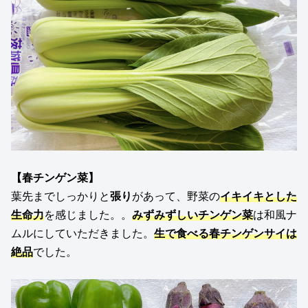
【
春チンゲン菜
】
葉先までしっかりと
張り
があって、野菜の
イキイキとした
生命力
を感じました。。
みずみずしいチンゲン菜
は和風ナ
ムルにしていただきました。
生で食べる春チンゲンサイは
絶品
でした。