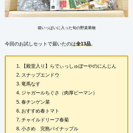
箱いっぱいに入った旬の野菜果物
今回のお試しセットで届いたのは
全13品
。
【殿堂入り】らでぃっしゅぼーやのにんじん
スナップエンドウ
竜馬なす
ジャガールちぐさ（肉厚ピーマン）
春チンゲン菜
おすすめ春トマト
チャイルドリーフ春菊
小さめ 完熟パイナップル