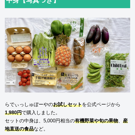
中身【写真つき】
らでぃっしゅぼーやの
お試しセット
を公式ページから
1,980円
で購入しました。
セットの中身は、5,000円相当の
有機野菜や旬の果物
、
産
地直送の食品
など。