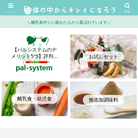
メニュー
検索
＼離乳食作りに疲れた人から選ばれています／
【パルシステムのデ
メリット5つ】評判・
お試しセット
口コミとメリットを
正直に比較してみた
離乳食・幼児食
無添加調味料