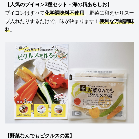
【
人気のブイヨン3種セット・海の精あらしお
】
ブイヨンはすべて
化学調味料不使用
。野菜に和えたりスー
プ入れたりするだけで、味が決まります！
便利な万能調味
料
。
【
野菜なんでもピクルスの素
】