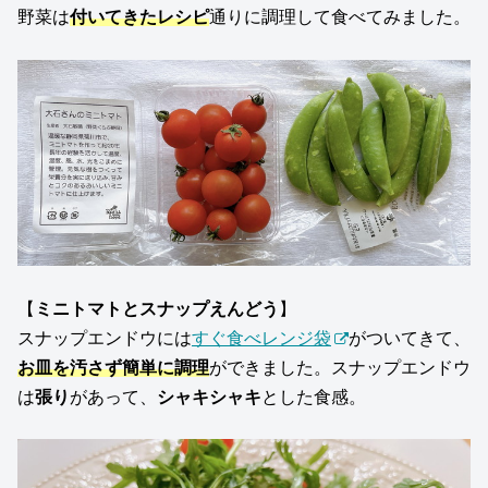
野菜は
付いてきたレシピ
通りに調理して食べてみました。
【
ミニトマトとスナップえんどう
】
スナップエンドウには
すぐ食べレンジ袋
がついてきて、
お皿を汚さず簡単に調理
ができました。スナップエンドウ
は
張り
があって、
シャキシャキ
とした食感。