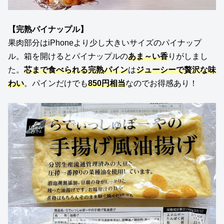
【
完熟パイナップル
】
果肉部分はiPhoneより少し大きいサイズのパイナップ
ル。箱を開けるとパイナップルの
あま～い香
りがしまし
た。
芯まで食べられる完熟パイン
は
ジューシーで贅沢な味
わい
。パインだけでも
850円相当
なのでお得感あり！