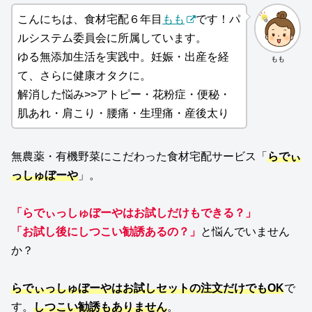
こんにちは、食材宅配６年目
もも
です！パ
ルシステム委員会に所属しています。
ゆる無添加生活を実践中。妊娠・出産を経
もも
て、さらに健康オタクに。
解消した悩み>>アトピー・花粉症・便秘・
肌あれ・肩こり・腰痛・生理痛・産後太り
無農薬・有機野菜にこだわった食材宅配サービス「
らでぃ
っしゅぼーや
」。
「らでぃっしゅぼーやはお試しだけもできる？」
「お試し後にしつこい勧誘あるの？」
と悩んでいません
か？
らでぃっしゅぼーやはお試しセットの注文だけでもOK
で
す。
しつこい勧誘もありません
。