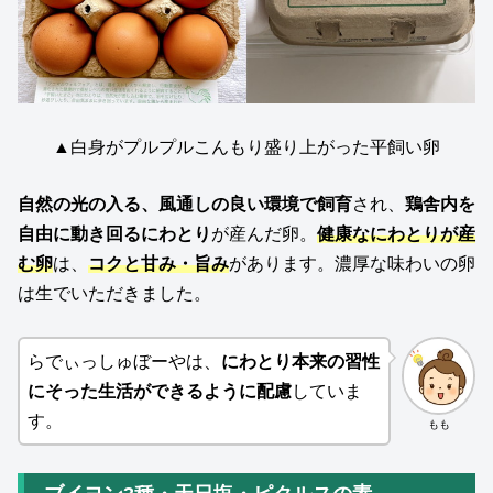
▲
白身がプルプルこんもり盛り上がった平飼い卵
自然の光の入る、風通しの良い環境で飼育
され、
鶏舎内を
自由に動き回るにわとり
が産んだ卵。
健康なにわとりが産
む卵
は、
コクと甘み・旨み
があります。濃厚な味わいの卵
は生でいただきました。
らでぃっしゅぼーやは、
にわとり本来の習性
にそった生活ができるように配慮
していま
す。
もも