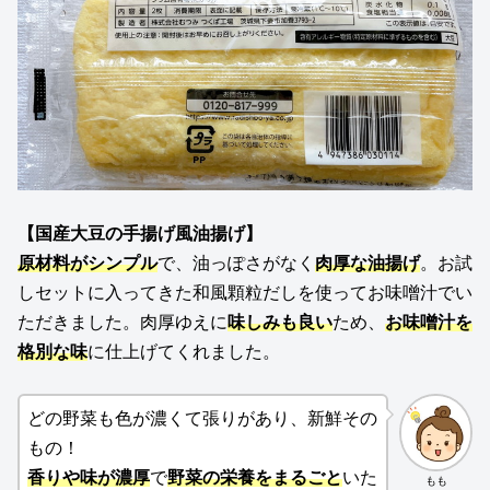
【
国産大豆の手揚げ風油揚げ
】
原材料がシンプル
で、油っぽさがなく
肉厚な油揚げ
。お試
しセットに入ってきた和風顆粒だしを使ってお味噌汁でい
ただきました。肉厚ゆえに
味しみも良い
ため、
お味噌汁を
格別な味
に仕上げてくれました。
どの野菜も色が濃くて張りがあり、新鮮その
もの！
香りや味が
濃厚
で
野菜の栄養をまるごと
いた
もも