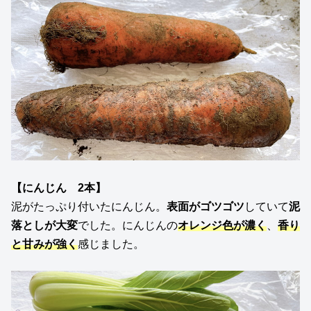
【
にんじん 2本
】
泥がたっぷり付いたにんじん。
表面がゴツゴツ
していて
泥
落としが大変
でした。にんじんの
オレンジ色が濃く
、
香り
と甘みが強く
感じました。