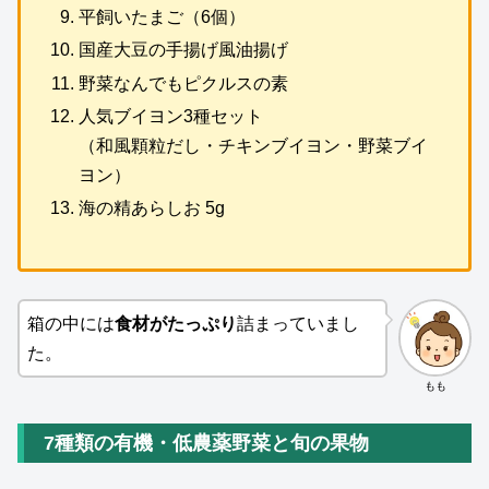
平飼いたまご（6個）
国産大豆の手揚げ風油揚げ
野菜なんでもピクルスの素
人気ブイヨン3種セット
（和風顆粒だし・チキンブイヨン・野菜ブイ
ヨン）
海の精あらしお 5g
箱の中には
食材がたっぷり
詰まっていまし
た。
もも
7種類の有機・低農薬野菜と旬の果物