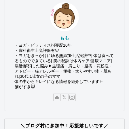
もも
・ヨガ・ピラティス指導歴10年
・歯科衛生士免許保有🦷
・ヨガをきっかけにゆる無添加生活実践中||体は食べて
るものでできている| 美の秘訣は体内ケア|健康マニア|
腸活|解消した悩み▶︎生理痛・肩こり・腰痛・花粉症・
アトピー・猫アレルギー・便秘・太りやすい体・肌あ
れ|30代|1児女の子のママ
体の中からキレイになる情報を紹介しています✨
猫がすき😺
＼ブログ村に参加中！応援嬉しいです／