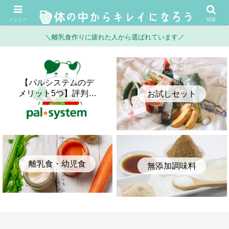
メニュー
検索
＼離乳食作りに疲れた人から選ばれています／
【パルシステムのデ
メリット5つ】評判・
お試しセット
口コミとメリットを
正直に比較してみた
離乳食・幼児食
無添加調味料