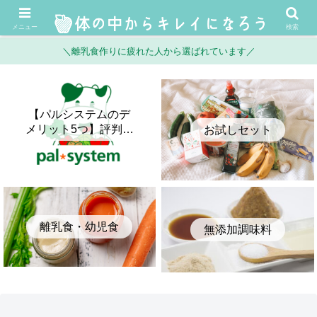
メニュー
検索
＼離乳食作りに疲れた人から選ばれています／
【パルシステムのデ
メリット5つ】評判・
お試しセット
口コミとメリットを
正直に比較してみた
離乳食・幼児食
無添加調味料