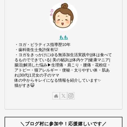
もも
・ヨガ・ピラティス指導歴10年
・歯科衛生士免許保有🦷
・ヨガをきっかけにゆる無添加生活実践中||体は食べて
るものでできている| 美の秘訣は体内ケア|健康マニア|
腸活|解消した悩み▶︎生理痛・肩こり・腰痛・花粉症・
アトピー・猫アレルギー・便秘・太りやすい体・肌あ
れ|30代|1児女の子のママ
体の中からキレイになる情報を紹介しています✨
猫がすき😺
＼ブログ村に参加中！応援嬉しいです／