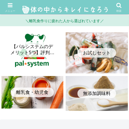
メニュー
検索
＼離乳食作りに疲れた人から選ばれています／
【パルシステムのデ
メリット5つ】評判・
お試しセット
口コミとメリットを
正直に比較してみた
離乳食・幼児食
無添加調味料