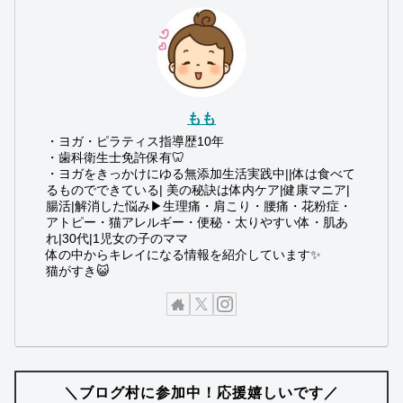
もも
・ヨガ・ピラティス指導歴10年
・歯科衛生士免許保有🦷
・ヨガをきっかけにゆる無添加生活実践中||体は食べて
るものでできている| 美の秘訣は体内ケア|健康マニア|
腸活|解消した悩み▶︎生理痛・肩こり・腰痛・花粉症・
アトピー・猫アレルギー・便秘・太りやすい体・肌あ
れ|30代|1児女の子のママ
体の中からキレイになる情報を紹介しています✨
猫がすき😺
＼ブログ村に参加中！応援嬉しいです／