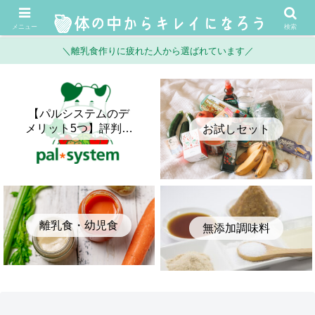
メニュー
検索
＼離乳食作りに疲れた人から選ばれています／
【パルシステムのデ
メリット5つ】評判・
お試しセット
口コミとメリットを
正直に比較してみた
離乳食・幼児食
無添加調味料