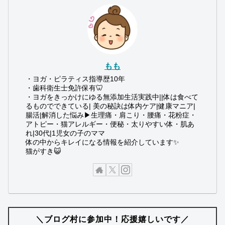
もも
・ヨガ・ピラティス指導歴10年
・歯科衛生士免許保有🦷
・ヨガをきっかけにゆる無添加生活実践中||体は食べて
るものでできている| 美の秘訣は体内ケア|健康マニア|
腸活|解消した悩み▶︎生理痛・肩こり・腰痛・花粉症・
アトピー・猫アレルギー・便秘・太りやすい体・肌あ
れ|30代|1児女の子のママ
体の中からキレイになる情報を紹介しています✨
猫がすき😺
＼ブログ村に参加中！応援嬉しいです／